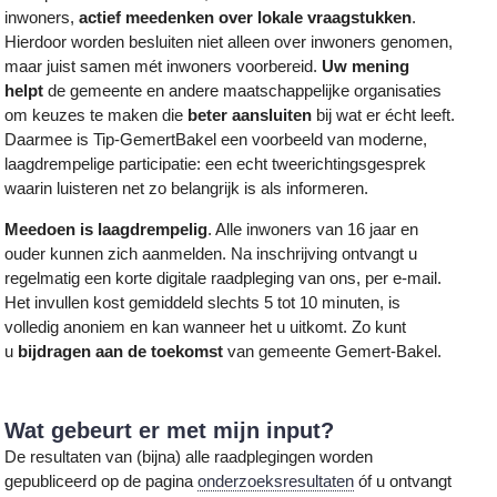
inwoners,
actief meedenken over lokale vraagstukken
.
Hierdoor worden besluiten niet alleen over inwoners genomen,
maar juist samen mét inwoners voorbereid.
Uw mening
helpt
de gemeente en andere maatschappelijke organisaties
om keuzes te maken die
beter aansluiten
bij wat er écht leeft.
Daarmee is Tip-GemertBakel een voorbeeld van moderne,
laagdrempelige participatie: een echt tweerichtingsgesprek
waarin luisteren net zo belangrijk is als informeren.
Meedoen is laagdrempelig
. Alle inwoners van 16 jaar en
ouder kunnen zich aanmelden. Na inschrijving ontvangt u
regelmatig een korte digitale raadpleging van ons, per e-mail.
Het invullen kost gemiddeld slechts 5 tot 10 minuten, is
volledig anoniem en kan wanneer het u uitkomt. Zo kunt
u
bijdragen aan de toekomst
van gemeente Gemert-Bakel.
Wat gebeurt er met mijn input?
De resultaten van (bijna) alle raadplegingen worden
gepubliceerd op de pagina
onderzoeksresultaten
óf u ontvangt